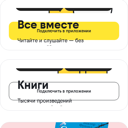
399 ₽ в мес
21 ₽ в день
Все вместе
Подключить в приложении
Читайте и слушайте — без
ограничений*
299 ₽ в мес
14 ₽ в день
Книги
Подключить в приложении
Тысячи произведений
с доступом офлайн