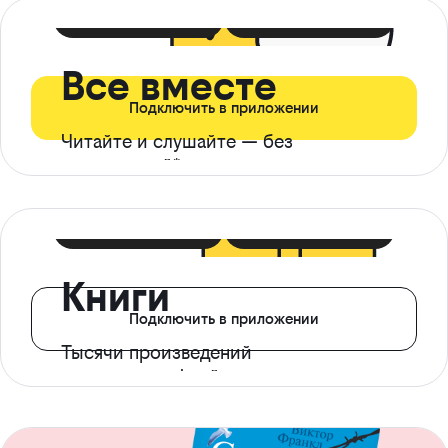
399 ₽ в мес
21 ₽ в день
Все вместе
Подключить в приложении
Читайте и слушайте — без
ограничений*
299 ₽ в мес
14 ₽ в день
Книги
Подключить в приложении
Тысячи произведений
с доступом офлайн