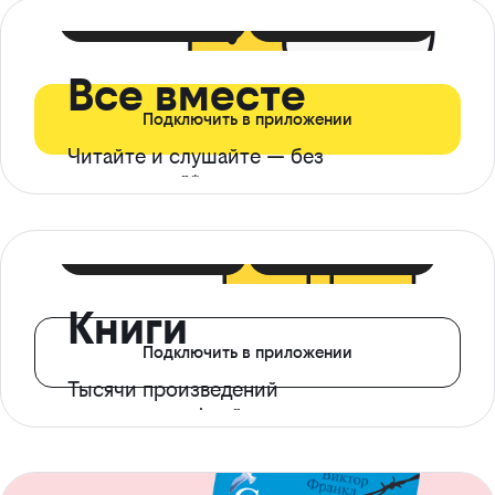
399 ₽ в мес
21 ₽ в день
Все вместе
Подключить в приложении
Читайте и слушайте — без
ограничений*
299 ₽ в мес
14 ₽ в день
Книги
Подключить в приложении
Тысячи произведений
с доступом офлайн