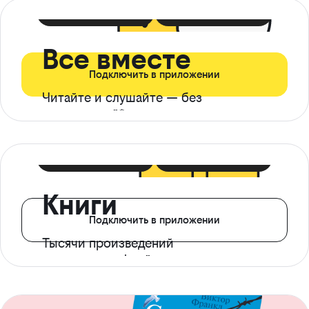
399 ₽ в мес
21 ₽ в день
Все вместе
Подключить в приложении
Читайте и слушайте — без
ограничений*
299 ₽ в мес
14 ₽ в день
Книги
Подключить в приложении
Тысячи произведений
с доступом офлайн