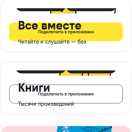
399 ₽ в мес
21 ₽ в день
Все вместе
Подключить в приложении
Читайте и слушайте — без
ограничений*
299 ₽ в мес
14 ₽ в день
Книги
Подключить в приложении
Тысячи произведений
с доступом офлайн