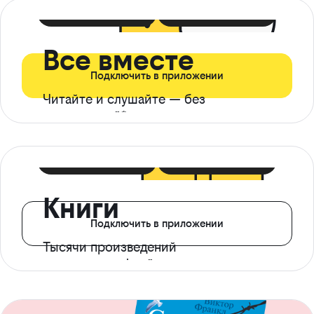
399 ₽ в мес
21 ₽ в день
Все вместе
Подключить в приложении
Читайте и слушайте — без
ограничений*
299 ₽ в мес
14 ₽ в день
Книги
Подключить в приложении
Тысячи произведений
с доступом офлайн