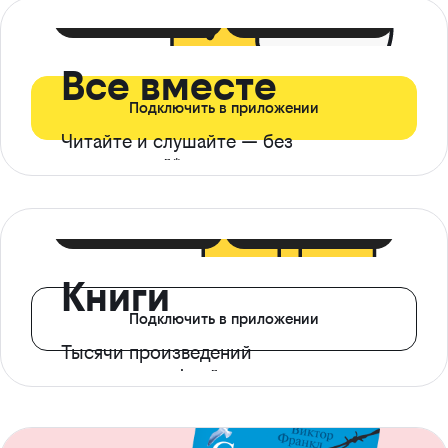
399 ₽ в мес
21 ₽ в день
Все вместе
Подключить в приложении
Читайте и слушайте — без
ограничений*
299 ₽ в мес
14 ₽ в день
Книги
Подключить в приложении
Тысячи произведений
с доступом офлайн