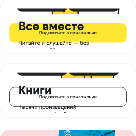
399 ₽ в мес
21 ₽ в день
Все вместе
Подключить в приложении
Читайте и слушайте — без
ограничений*
299 ₽ в мес
14 ₽ в день
Книги
Подключить в приложении
Тысячи произведений
с доступом офлайн