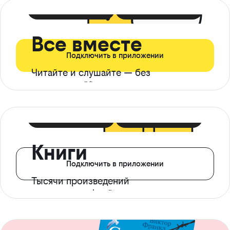
399 ₽ в мес
21 ₽ в день
Все вместе
Подключить в приложении
Читайте и слушайте — без
ограничений*
299 ₽ в мес
14 ₽ в день
Книги
Подключить в приложении
Тысячи произведений
с доступом офлайн