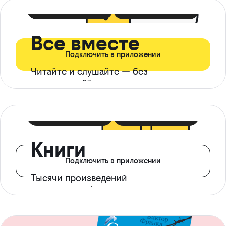
399 ₽ в мес
21 ₽ в день
Все вместе
Подключить в приложении
Читайте и слушайте — без
ограничений*
299 ₽ в мес
14 ₽ в день
Книги
Подключить в приложении
Тысячи произведений
с доступом офлайн