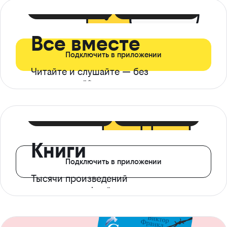
399 ₽ в мес
21 ₽ в день
Все вместе
Подключить в приложении
Читайте и слушайте — без
ограничений*
299 ₽ в мес
14 ₽ в день
Книги
Подключить в приложении
Тысячи произведений
с доступом офлайн