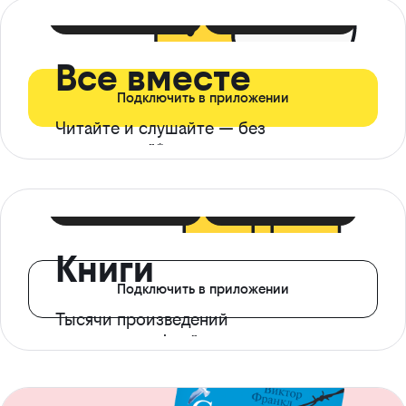
399 ₽ в мес
21 ₽ в день
Все вместе
Подключить в приложении
Читайте и слушайте — без
ограничений*
299 ₽ в мес
14 ₽ в день
Книги
Подключить в приложении
Тысячи произведений
с доступом офлайн