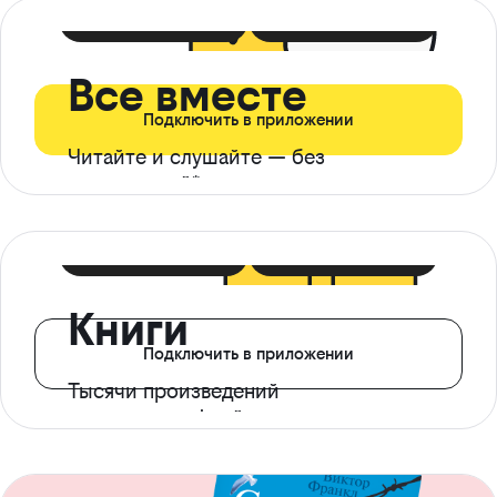
399 ₽ в мес
21 ₽ в день
Все вместе
Подключить в приложении
Читайте и слушайте — без
ограничений*
299 ₽ в мес
14 ₽ в день
Книги
Подключить в приложении
Тысячи произведений
с доступом офлайн