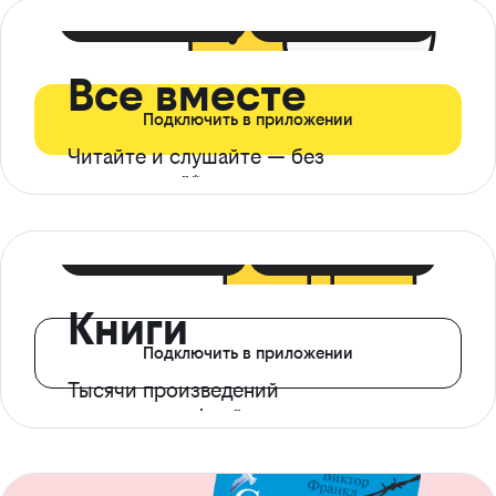
399 ₽ в мес
21 ₽ в день
Все вместе
Подключить в приложении
Читайте и слушайте — без
ограничений*
299 ₽ в мес
14 ₽ в день
Книги
Подключить в приложении
Тысячи произведений
с доступом офлайн