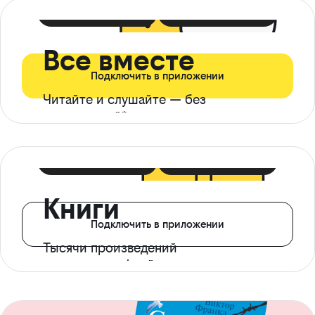
399 ₽ в мес
21 ₽ в день
Все вместе
Подключить в приложении
Читайте и слушайте — без
ограничений*
299 ₽ в мес
14 ₽ в день
Книги
Подключить в приложении
Тысячи произведений
с доступом офлайн