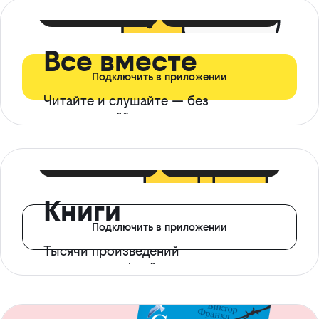
399 ₽ в мес
21 ₽ в день
Все вместе
Подключить в приложении
Читайте и слушайте — без
ограничений*
299 ₽ в мес
14 ₽ в день
Книги
Подключить в приложении
Тысячи произведений
с доступом офлайн