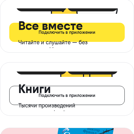
399 ₽ в мес
21 ₽ в день
Все вместе
Подключить в приложении
Читайте и слушайте — без
ограничений*
299 ₽ в мес
14 ₽ в день
Книги
Подключить в приложении
Тысячи произведений
с доступом офлайн