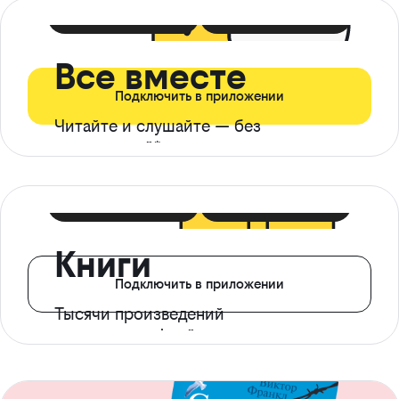
399 ₽ в мес
21 ₽ в день
Все вместе
Подключить в приложении
Читайте и слушайте — без
ограничений*
299 ₽ в мес
14 ₽ в день
Книги
Подключить в приложении
Тысячи произведений
с доступом офлайн