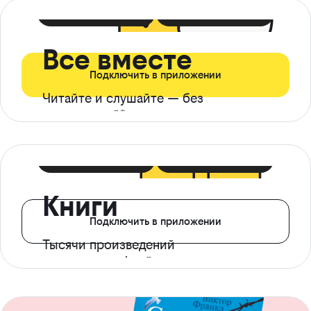
399 ₽ в мес
21 ₽ в день
Все вместе
Подключить в приложении
Читайте и слушайте — без
ограничений*
299 ₽ в мес
14 ₽ в день
Книги
Подключить в приложении
Тысячи произведений
с доступом офлайн