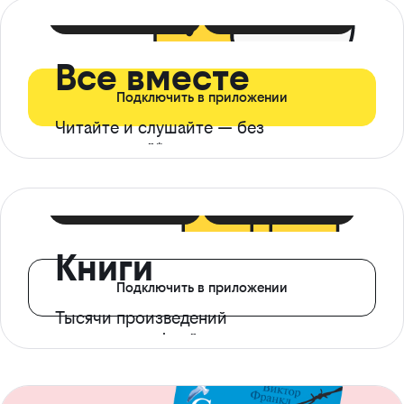
399 ₽ в мес
21 ₽ в день
Все вместе
Подключить в приложении
Читайте и слушайте — без
ограничений*
299 ₽ в мес
14 ₽ в день
Книги
Подключить в приложении
Тысячи произведений
с доступом офлайн