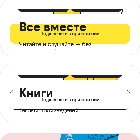
399 ₽ в мес
21 ₽ в день
Все вместе
Подключить в приложении
Читайте и слушайте — без
ограничений*
299 ₽ в мес
14 ₽ в день
Книги
Подключить в приложении
Тысячи произведений
с доступом офлайн