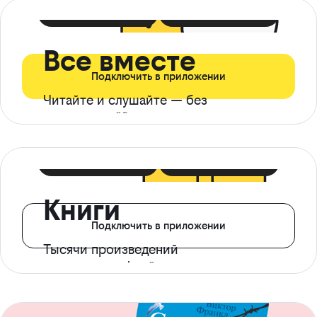
399 ₽ в мес
21 ₽ в день
Все вместе
Подключить в приложении
Читайте и слушайте — без
ограничений*
299 ₽ в мес
14 ₽ в день
Книги
Подключить в приложении
Тысячи произведений
с доступом офлайн