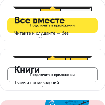
399 ₽ в мес
21 ₽ в день
Все вместе
Подключить в приложении
Читайте и слушайте — без
ограничений*
299 ₽ в мес
14 ₽ в день
Книги
Подключить в приложении
Тысячи произведений
с доступом офлайн