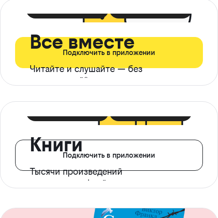
399 ₽ в мес
21 ₽ в день
Все вместе
Подключить в приложении
Читайте и слушайте — без
ограничений*
299 ₽ в мес
14 ₽ в день
Книги
Подключить в приложении
Тысячи произведений
с доступом офлайн