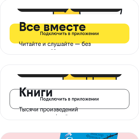
399 ₽ в мес
21 ₽ в день
Все вместе
Подключить в приложении
Читайте и слушайте — без
ограничений*
299 ₽ в мес
14 ₽ в день
Книги
Подключить в приложении
Тысячи произведений
с доступом офлайн