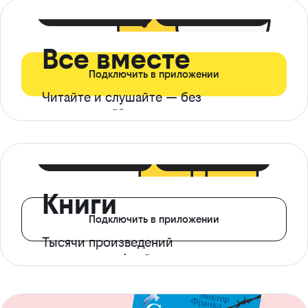
399 ₽ в мес
21 ₽ в день
Все вместе
Подключить в приложении
Читайте и слушайте — без
ограничений*
299 ₽ в мес
14 ₽ в день
Книги
Подключить в приложении
Тысячи произведений
с доступом офлайн