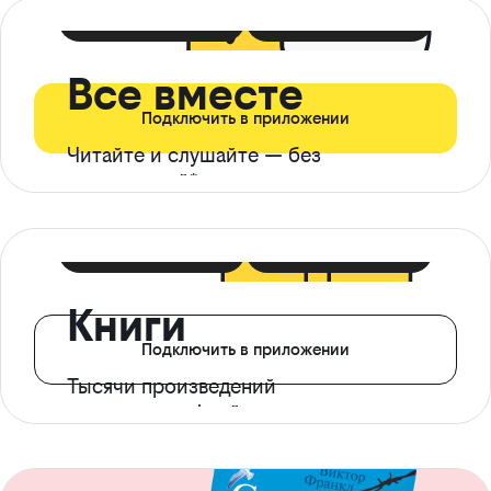
399 ₽ в мес
21 ₽ в день
Все вместе
Подключить в приложении
Читайте и слушайте — без
ограничений*
299 ₽ в мес
14 ₽ в день
Книги
Подключить в приложении
Тысячи произведений
с доступом офлайн