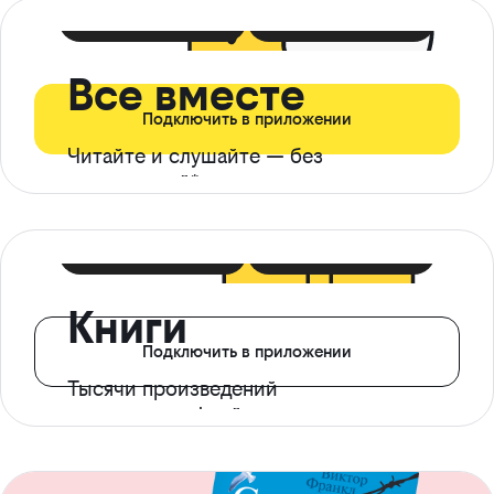
399 ₽ в мес
21 ₽ в день
Все вместе
Подключить в приложении
Читайте и слушайте — без
ограничений*
299 ₽ в мес
14 ₽ в день
Книги
Подключить в приложении
Тысячи произведений
с доступом офлайн