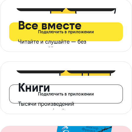
399 ₽ в мес
21 ₽ в день
Все вместе
Подключить в приложении
Читайте и слушайте — без
ограничений*
299 ₽ в мес
14 ₽ в день
Книги
Подключить в приложении
Тысячи произведений
с доступом офлайн