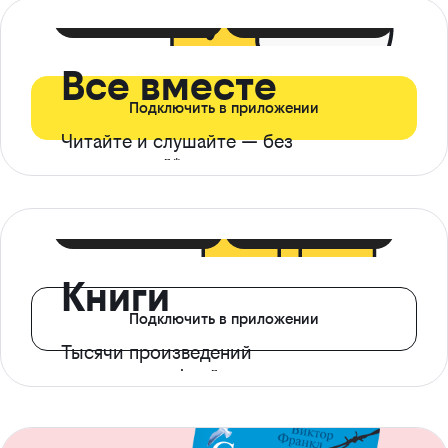
399 ₽ в мес
21 ₽ в день
Все вместе
Подключить в приложении
Читайте и слушайте — без
ограничений*
299 ₽ в мес
14 ₽ в день
Книги
Подключить в приложении
Тысячи произведений
с доступом офлайн