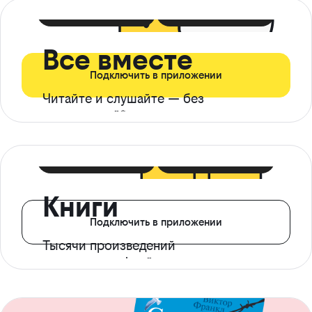
399 ₽ в мес
21 ₽ в день
Все вместе
Подключить в приложении
Читайте и слушайте — без
ограничений*
299 ₽ в мес
14 ₽ в день
Книги
Подключить в приложении
Тысячи произведений
с доступом офлайн