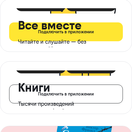
399 ₽ в мес
21 ₽ в день
Все вместе
Подключить в приложении
Читайте и слушайте — без
ограничений*
299 ₽ в мес
14 ₽ в день
Книги
Подключить в приложении
Тысячи произведений
с доступом офлайн