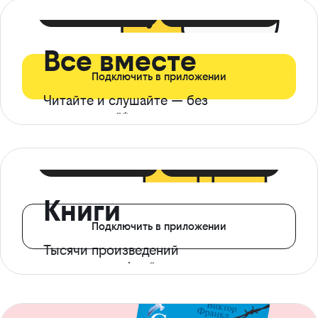
399 ₽ в мес
21 ₽ в день
Все вместе
Подключить в приложении
Читайте и слушайте — без
ограничений*
299 ₽ в мес
14 ₽ в день
Книги
Подключить в приложении
Тысячи произведений
с доступом офлайн