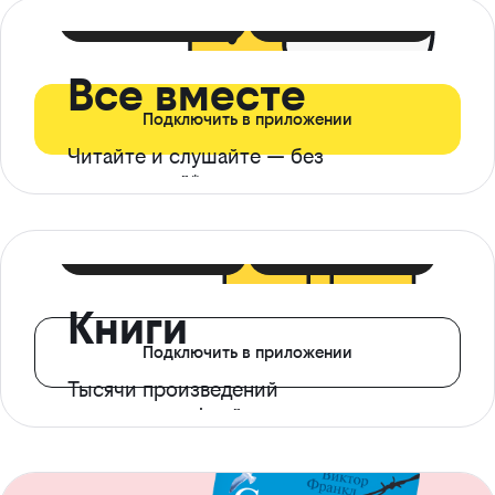
399 ₽ в мес
21 ₽ в день
Все вместе
Подключить в приложении
Читайте и слушайте — без
ограничений*
299 ₽ в мес
14 ₽ в день
Книги
Подключить в приложении
Тысячи произведений
с доступом офлайн