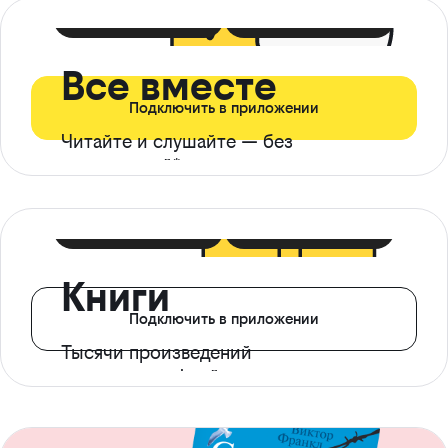
399 ₽ в мес
21 ₽ в день
Все вместе
Подключить в приложении
Читайте и слушайте — без
ограничений*
299 ₽ в мес
14 ₽ в день
Книги
Подключить в приложении
Тысячи произведений
с доступом офлайн