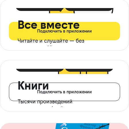
399 ₽ в мес
21 ₽ в день
Все вместе
Подключить в приложении
Читайте и слушайте — без
ограничений*
299 ₽ в мес
14 ₽ в день
Книги
Подключить в приложении
Тысячи произведений
с доступом офлайн