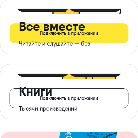
399 ₽ в мес
21 ₽ в день
Все вместе
Подключить в приложении
Читайте и слушайте — без
ограничений*
299 ₽ в мес
14 ₽ в день
Книги
Подключить в приложении
Тысячи произведений
с доступом офлайн