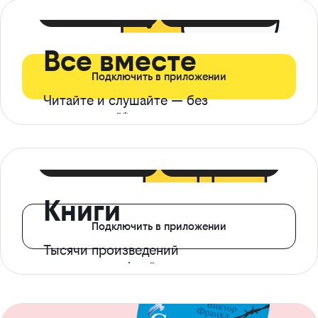
399 ₽ в мес
21 ₽ в день
Все вместе
Подключить в приложении
Читайте и слушайте — без
ограничений*
299 ₽ в мес
14 ₽ в день
Книги
Подключить в приложении
Тысячи произведений
с доступом офлайн