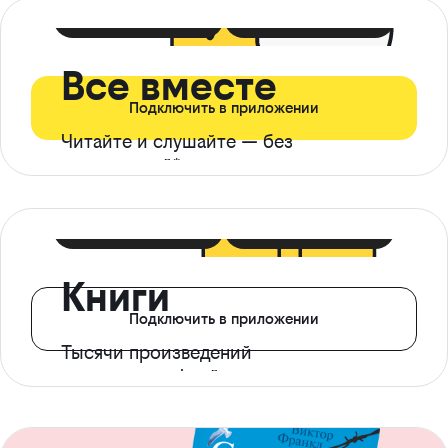
399 ₽ в мес
21 ₽ в день
Все вместе
Подключить в приложении
Читайте и слушайте — без
ограничений*
299 ₽ в мес
14 ₽ в день
Книги
Подключить в приложении
Тысячи произведений
с доступом офлайн