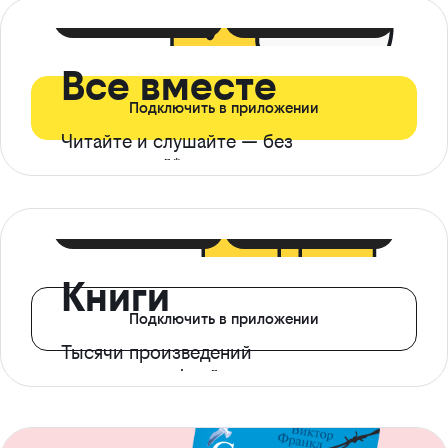
399 ₽ в мес
21 ₽ в день
Все вместе
Подключить в приложении
Читайте и слушайте — без
ограничений*
299 ₽ в мес
14 ₽ в день
Книги
Подключить в приложении
Тысячи произведений
с доступом офлайн