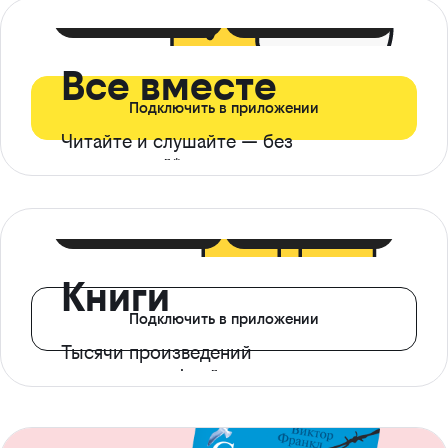
399 ₽ в мес
21 ₽ в день
Все вместе
Подключить в приложении
Читайте и слушайте — без
ограничений*
299 ₽ в мес
14 ₽ в день
Книги
Подключить в приложении
Тысячи произведений
с доступом офлайн