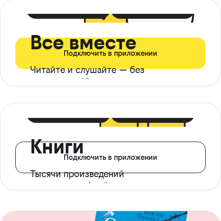
399 ₽ в мес
21 ₽ в день
Все вместе
Подключить в приложении
Читайте и слушайте — без
ограничений*
299 ₽ в мес
14 ₽ в день
Книги
Подключить в приложении
Тысячи произведений
с доступом офлайн