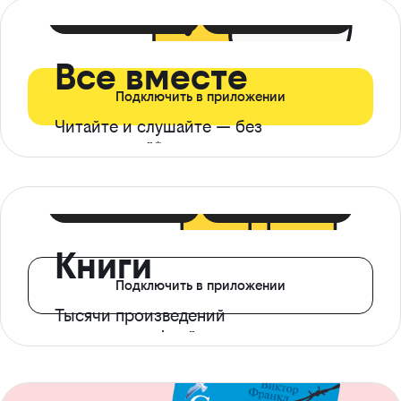
399 ₽ в мес
21 ₽ в день
Все вместе
Подключить в приложении
Читайте и слушайте — без
ограничений*
299 ₽ в мес
14 ₽ в день
Книги
Подключить в приложении
Тысячи произведений
с доступом офлайн