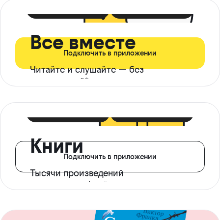
399 ₽ в мес
21 ₽ в день
Все вместе
Подключить в приложении
Читайте и слушайте — без
ограничений*
299 ₽ в мес
14 ₽ в день
Книги
Подключить в приложении
Тысячи произведений
с доступом офлайн