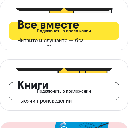
399 ₽ в мес
21 ₽ в день
Все вместе
Подключить в приложении
Читайте и слушайте — без
ограничений*
299 ₽ в мес
14 ₽ в день
Книги
Подключить в приложении
Тысячи произведений
с доступом офлайн