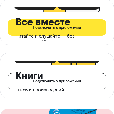
399 ₽ в мес
21 ₽ в день
Все вместе
Подключить в приложении
Читайте и слушайте — без
ограничений*
299 ₽ в мес
14 ₽ в день
Книги
Подключить в приложении
Тысячи произведений
с доступом офлайн