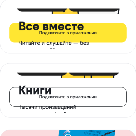
399 ₽ в мес
21 ₽ в день
Все вместе
Подключить в приложении
Читайте и слушайте — без
ограничений*
299 ₽ в мес
14 ₽ в день
Книги
Подключить в приложении
Тысячи произведений
с доступом офлайн