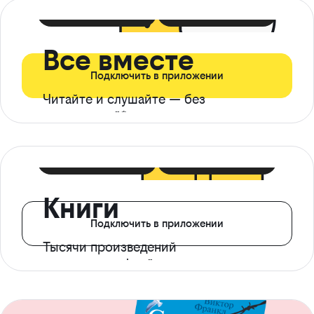
399 ₽ в мес
21 ₽ в день
Все вместе
Подключить в приложении
Читайте и слушайте — без
ограничений*
299 ₽ в мес
14 ₽ в день
Книги
Подключить в приложении
Тысячи произведений
с доступом офлайн