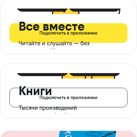
399 ₽ в мес
21 ₽ в день
Все вместе
Подключить в приложении
Читайте и слушайте — без
ограничений*
299 ₽ в мес
14 ₽ в день
Книги
Подключить в приложении
Тысячи произведений
с доступом офлайн