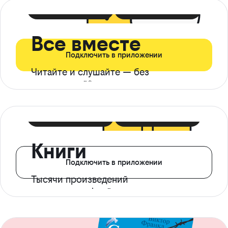
399 ₽ в мес
21 ₽ в день
Все вместе
Подключить в приложении
Читайте и слушайте — без
ограничений*
299 ₽ в мес
14 ₽ в день
Книги
Подключить в приложении
Тысячи произведений
с доступом офлайн